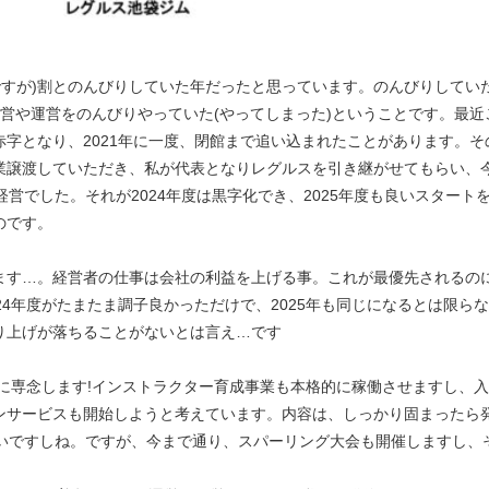
話ですが)割とのんびりしていた年だったと思っています。のんびりしてい
営や運営をのんびりやっていた(やってしまった)ということです。最
字となり、2021年に一度、閉館まで追い込まれたことがあります。
業譲渡していただき、私が代表となりレグルスを引き継がせてもらい、
赤字経営でした。それが2024年度は黒字化でき、2025年度も良いスタ
のです。
ます…。経営者の仕事は会社の利益を上げる事。これが最優先されるの
24年度がたまたま調子良かっただけで、2025年も同じになるとは限ら
り上げが落ちることがないとは言え…です
営に専念します!インストラクター育成事業も本格的に稼働させますし、
ンサービスも開始しようと考えています。内容は、しっかり固まったら発
たいですしね。ですが、今まで通り、スパーリング大会も開催しますし、